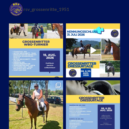
rsv_grossenritte_1951