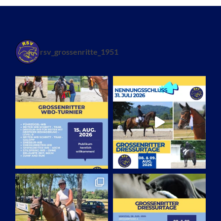
rsv_grossenritte_1951